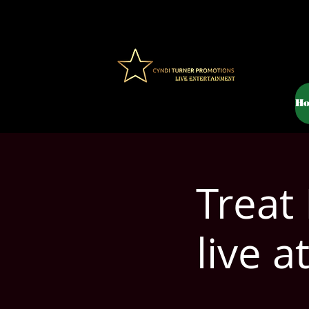
H
Treat
live 