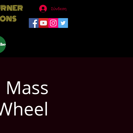
URNER
Σύνδεση
IONS
ibe
n Mass
 Wheel