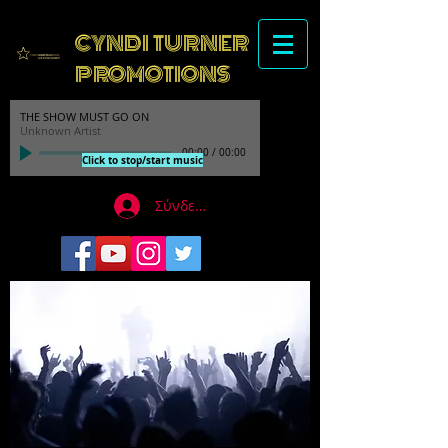
CYNDI TURNER
PROMOTIONS
THE SHOW MUST GO ON
Unknown Artist
00:00
/
00:00
Click to stop/start music
Σύνδεση