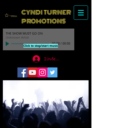
CYNDI TURNER
PROMOTIONS
THE SHOW MUST GO ON
Unknown Artist
00:00
/
00:00
Click to stop/start music
Σύνδεση