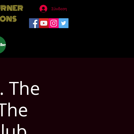
URNER
Σύνδεση
IONS
ibe
. The
 The
lub