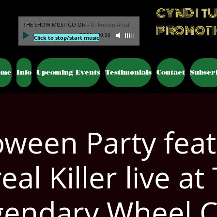
CYNDI T
THE SHOW MUST GO ON
-
Unknown Artist
PROMOT
00:00
/
00:00
Click to stop/start music
ome
Info
Upcoming Events
Testimonials
Contact
Subscr
oween Party feat
eal Killer live at
gendary Wheel C