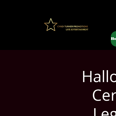
H
Hall
Cer
Le