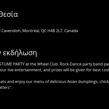
θεσία
l Cavendish, Montréal, QC H4B 2L7, Canada
ν εκδήλωση
ME PARTY at the Wheel Club. Rock-Dance party band par 
your live entertainment, and prizes will be given for best co
seats and enjoy our menu of delicious Asian dumplings, chick
tters".