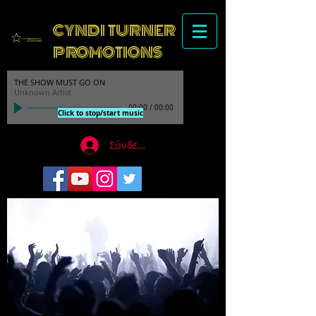
CYNDI TURNER
PROMOTIONS
THE SHOW MUST GO ON
Unknown Artist
00:00
/
00:00
Click to stop/start music
Σύνδεση