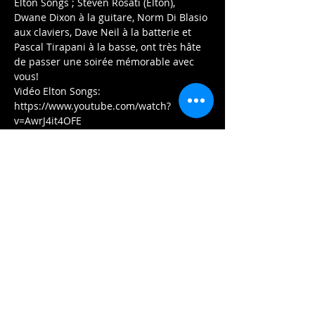
Elton Songs ; Steven Rosati (Elton), 
Dwane Dixon à la guitare, Norm Di Blasio 
aux claviers, Dave Neil à la batterie et 
Pascal Tirapani à la basse, ont très hâte 
de passer une soirée mémorable avec 
vous!
Vidéo Elton Songs: 
https://www.youtube.com/watch?
v=AwrJ4it4OFE
Περισσότερα
Εισιτήρια
Η πώληση τελείωσε
Τύπος εισιτηρίου
General Admission
Περισσότερες πληροφορίες