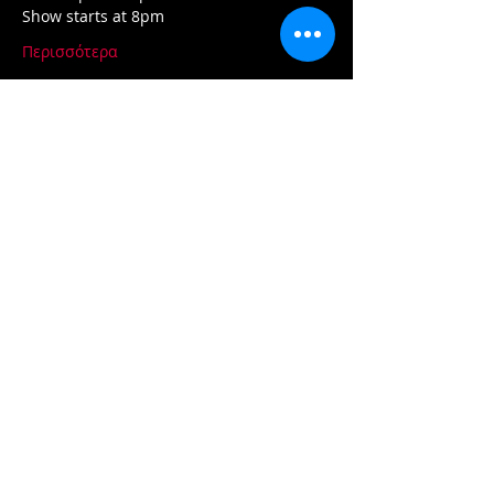
Show starts at 8pm
Περισσότερα
Εισιτήρια
Η πώληση τελείωσε
Τύπος εισιτηρίου
Advance Tickets
Περισσότερες πληροφορίες
Τιμή
30,00 CA$