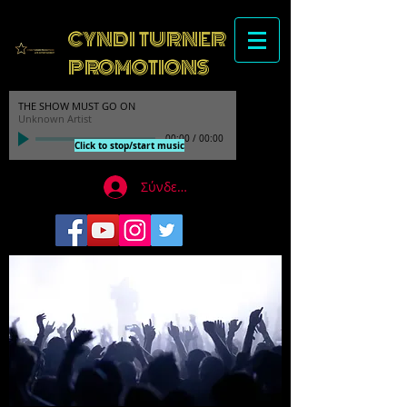
CYNDI TURNER
PROMOTIONS
THE SHOW MUST GO ON
Unknown Artist
00:00
/
00:00
Click to stop/start music
Σύνδεση